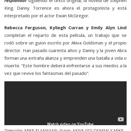
resplandor
siguiendo el texto original, la novela de Stephen
King. Danny Torrence es ahora el protagonista y está
interpretado por el actor Ewan McGregor.
Rebecca Ferguson, Kyliegh Curran y Emily Alyn Lind
completan el reparto de esta película, un trabajo que se
rodó sobre un guion escrito por Akiva Goldsman y el propio
director. Han pasado cuarenta años y Danny y la joven Abra
forman una extraña alianza y emprenden una batalla a vida o
muerte. “Este hombre deberá enfrentarse a sus miedos a la
vez que revive los fantasmas del pasado”.
Dirección: MIKE FLANAGAN. Guion: AKIVA GOLDSMAN Y MIKE