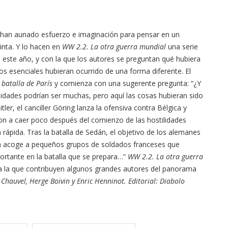
s han aunado esfuerzo e imaginación para pensar en un
inta. Y lo hacen en
WW 2.2. La otra guerra mundial
una serie
e este año, y con la que los autores se preguntan qué hubiera
os esenciales hubieran ocurrido de una forma diferente. El
 batalla de París
y comienza con una sugerente pregunta: “¿Y
ilidades podrían ser muchas, pero aquí las cosas hubieran sido
ler, el canciller Göring lanza la ofensiva contra Bélgica y
ron a caer poco después del comienzo de las hostilidades
rápida. Tras la batalla de Sedán, el objetivo de los alemanes
ada acoge a pequeños grupos de soldados franceses que
rtante en la batalla que se prepara…”
WW 2.2. La otra guerra
, a la que contribuyen algunos grandes autores del panorama
 Chauvel, Herge Boivin y Enric Henninot. Editorial: Diabolo