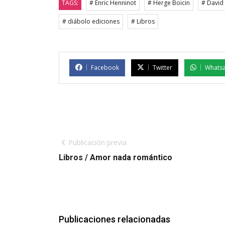
TAGS:
# Enric Henninot
# Herge Boicin
# David
# diábolo ediciones
# Libros
Facebook
Twitter
Whats
Publicación previa
Libros / Amor nada romántico
Publicaciones relacionadas