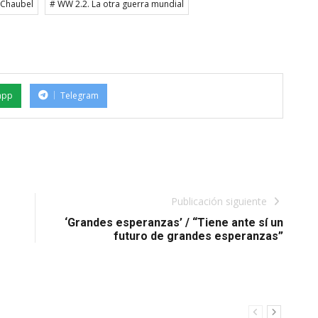
 Chaubel
# WW 2.2. La otra guerra mundial
app
Telegram
Publicación siguiente
‘Grandes esperanzas’ / “Tiene ante sí un
futuro de grandes esperanzas”