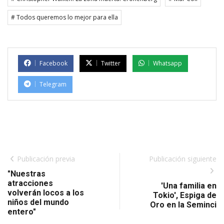
# Todos queremos lo mejor para ella
Facebook
Twitter
Whatsapp
Telegram
Publicación previa
Publicación siguiente
"Nuestras
atracciones
'Una familia en
volverán locos a los
Tokio', Espiga de
niños del mundo
Oro en la Seminci
entero"