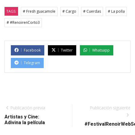
TAGS:
# Fresh guacamole
# Cargo
# Cuerdas
# La polla
# #RenoirenCorto3
Facebook
Twitter
Whatsapp
Telegram
Publicación previa
Publicación siguiente
Artistas y Cine:
Adivina la película
#FestivalRenoirWebS