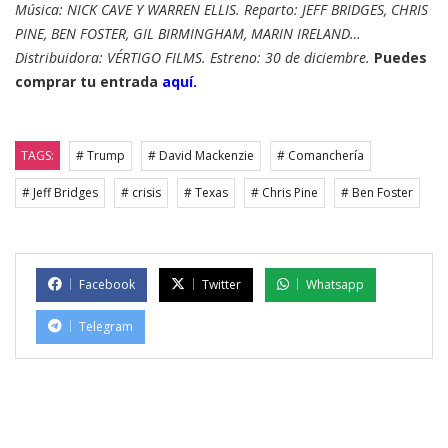
Música: NICK CAVE Y WARREN ELLIS. Reparto: JEFF BRIDGES, CHRIS
PINE, BEN FOSTER, GIL BIRMINGHAM, MARIN IRELAND…
Distribuidora: VÉRTIGO FILMS. Estreno: 30 de diciembre.
Puedes
comprar tu entrada
aquí.
TAGS:
# Trump
# David Mackenzie
# Comanchería
# Jeff Bridges
# crisis
# Texas
# Chris Pine
# Ben Foster
Facebook
Twitter
Whatsapp
Telegram