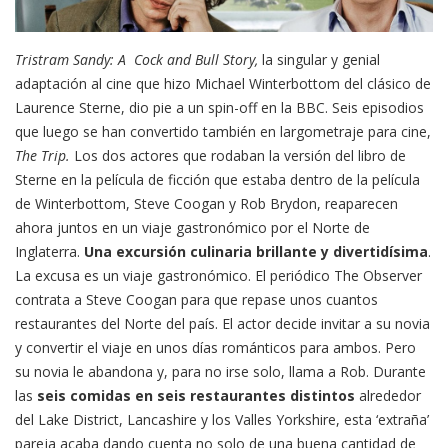
Tristram Sandy: A Cock and Bull Story,
la singular y genial
adaptación al cine que hizo Michael Winterbottom del clásico de
Laurence Sterne, dio pie a un spin-off en la BBC. Seis episodios
que luego se han convertido también en largometraje para cine,
The Trip.
Los dos actores que rodaban la versión del libro de
Sterne en la película de ficción que estaba dentro de la película
de Winterbottom, Steve Coogan y Rob Brydon, reaparecen
ahora juntos en un viaje gastronómico por el Norte de
Inglaterra.
Una excursión culinaria brillante y divertidísima
.
La excusa es un viaje gastronómico. El periódico The Observer
contrata a Steve Coogan para que repase unos cuantos
restaurantes del Norte del país. El actor decide invitar a su novia
y convertir el viaje en unos días románticos para ambos. Pero
su novia le abandona y, para no irse solo, llama a Rob. Durante
las
seis comidas en seis restaurantes distintos
alrededor
del Lake District, Lancashire y los Valles Yorkshire, esta ‘extraña’
pareja acaba dando cuenta no solo de una buena cantidad de