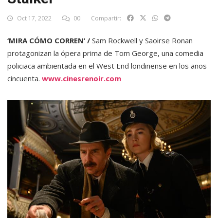
Oct 17, 2022
00
Compartir:
‘MIRA CÓMO CORREN’ /
Sam Rockwell y Saoirse Ronan
protagonizan la ópera prima de Tom George, una comedia
policiaca ambientada en el West End londinense en los años
cincuenta.
www.cinesrenoir.com