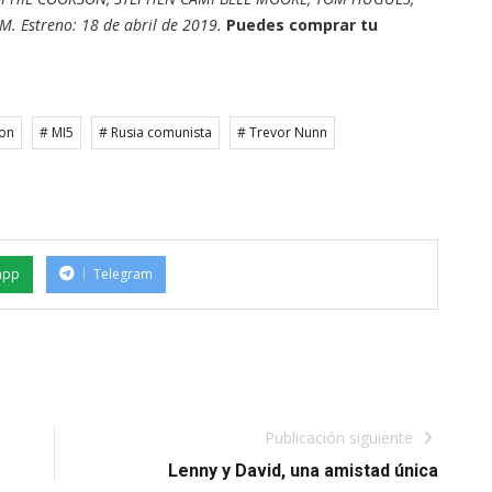
M. Estreno: 18 de abril de 2019.
Puedes comprar tu
on
# MI5
# Rusia comunista
# Trevor Nunn
app
Telegram
Publicación siguiente
Lenny y David, una amistad única