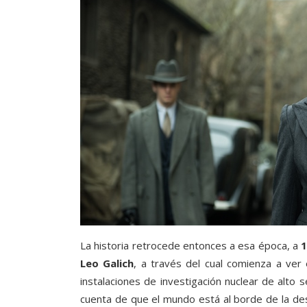
La historia retrocede entonces a esa época, a
1
Leo Galich
, a través del cual comienza a ve
instalaciones de investigación nuclear de alto 
cuenta de que el mundo está al borde de la dest