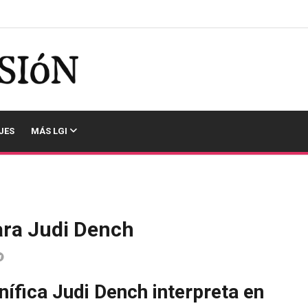
JES
MÁS LGI
ra Judi Dench
nífica Judi Dench interpreta en