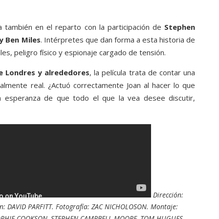
a también en el reparto con la participación de
Stephen
y Ben Miles
. Intérpretes que dan forma a esta historia de
es, peligro físico y espionaje cargado de tensión.
e Londres y alrededores
, la película trata de contar una
almente real. ¿Actuó correctamente Joan al hacer lo que
la esperanza de que todo el que la vea desee discutir,
Dirección:
: DAVID PARFITT. Fotografía: ZAC NICHOLOSON. Montaje:
 SOPHIE COOKSON, STEPHEN CAMPBELL MOORE, TOM HUGUES,