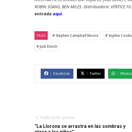
ROBIN SOANS, BEN MILES. Distribuidora: VÉRTICE FIL
entrada
aquí.
TAGS:
# Stephen Campbell Moore
# Sophie Cooks
# Judi Dench
Facebook
Twitter
Whats
Publicación previa
“La Llorona se arrastra en las sombras y
ataca a los niños”