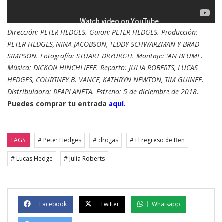
Dirección: PETER HEDGES. Guion: PETER HEDGES. Producción:
PETER HEDGES, NINA JACOBSON, TEDDY SCHWARZMAN Y BRAD
SIMPSON. Fotografía: STUART DRYURGH. Montaje: IAN BLUME.
Música: DICKON HINCHLIFFE. Reparto: JULIA ROBERTS, LUCAS
HEDGES, COURTNEY B. VANCE, KATHRYN NEWTON, TIM GUINEE.
Distribuidora: DEAPLANETA. Estreno: 5 de diciembre de 2018.
Puedes comprar tu entrada
aquí.
TAGS:
# Peter Hedges
# drogas
# El regreso de Ben
# Lucas Hedge
# Julia Roberts
Facebook
Twitter
Whatsapp