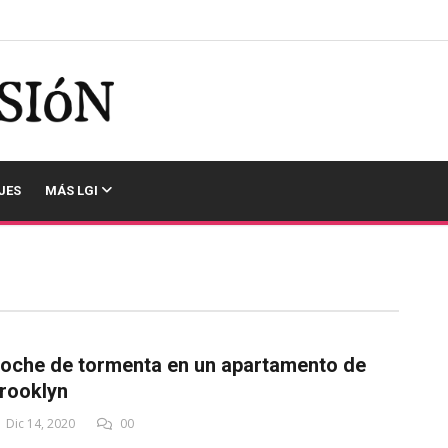
JES
MÁS LGI
oche de tormenta en un apartamento de
rooklyn
Dic 14, 2020
00