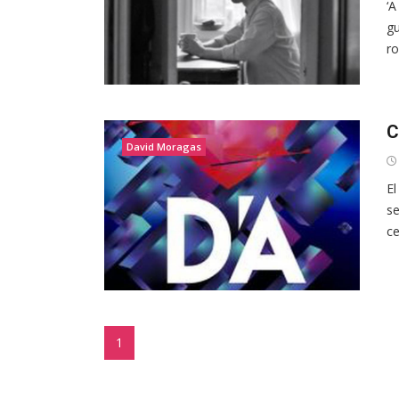
‘A
gu
ro
C
David Moragas
El
se
ce
1