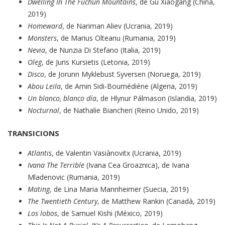
Dwelling In The Fuchun Mountains
, de Gu Xiaogang (China,
2019)
Homeward
, de Nariman Aliev (Ucrania, 2019)
Monsters
, de Marius Olteanu (Rumania, 2019)
Nevia
, de Nunzia Di Stefano (Italia, 2019)
Oleg
, de Juris Kursietis (Letonia, 2019)
Disco
, de Jorunn Myklebust Syversen (Noruega, 2019)
Abou Leila
, de Amin Sidi-Boumédiène (Algeria, 2019)
Un blanco, blanco día
, de Hlynur Pálmason (Islandia, 2019)
Nocturnal
, de Nathalie Biancheri (Reino Unido, 2019)
TRANSICIONS
Atlantis
, de Valentin Vasiànovitx (Ucrania, 2019)
Ivana The Terrible
(Ivana Cea Groaznica), de Ivana
Mladenovic (Rumania, 2019)
Mating
, de Lina Maria Mannheimer (Suecia, 2019)
The Twentieth Century
, de Matthew Rankin (Canadà, 2019)
Los lobos
, de Samuel Kishi (México, 2019)