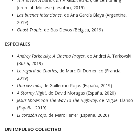
This Is Not A Burial, It's A Resurrection
, de Lemohang
Jeremiah Mosese (Lesotho, 2019)
Las buenas intenciones
, de Ana García Blaya (Argentina,
2019)
Ghost Tropic
, de Bas Devos (Bélgica, 2019)
ESPECIALES
Andrey Tarkovsky. A Cinema Prayer
, de Andrei A. Tarkovski
(Rusia, 2019)
Le regard de Charles
, de Marc Di Domenico (Francia,
2019)
Una vez más,
de Guillermo Rojas (España, 2019)
A Stormy Night
, de David Moragas (España, 2020)
Jesus Shows You The Way To The Highway
, de Miguel Llansó
(España, 2019)
El corazón rojo
, de Marc Ferrer (España, 2020)
UN IMPULSO COLECTIVO