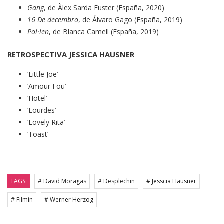
Gang
, de Àlex Sarda Fuster (España, 2020)
16 De decembro
, de Álvaro Gago (España, 2019)
Pol·len
, de Blanca Camell (España, 2019)
RETROSPECTIVA JESSICA HAUSNER
‘Little Joe’
‘Amour Fou’
‘Hotel’
‘Lourdes’
‘Lovely Rita’
‘Toast’
TAGS:
# David Moragas
# Desplechin
# Jesscia Hausner
# Filmin
# Werner Herzog