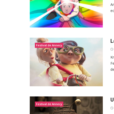
Ar
ec
L
Festival de Annecy
Kr
Fe
de
U
Festival de Annecy