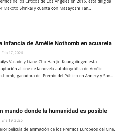
emios de los Críticos de Los Ángeles en 2016, está dirigida
r Makoto Shinkai y cuenta con Masayoshi Tan...
a infancia de Amélie Nothomb en acuarela
Feb 17, 2026
ilys Vallade y Liane-Cho Han Jin Kuang dirigen esta
aptación al cine de la novela autobiográfica de Amélie
thomb, ganadora del Premio del Público en Annecy y San...
n mundo donde la humanidad es posible
Ene 19, 2026
jor película de animación de los Premios Europeos del Cine,