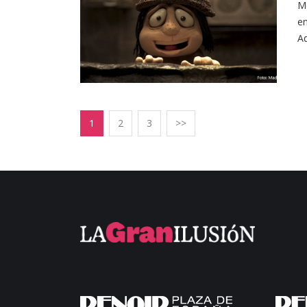
Me
en
Ad
1
2
3
>>