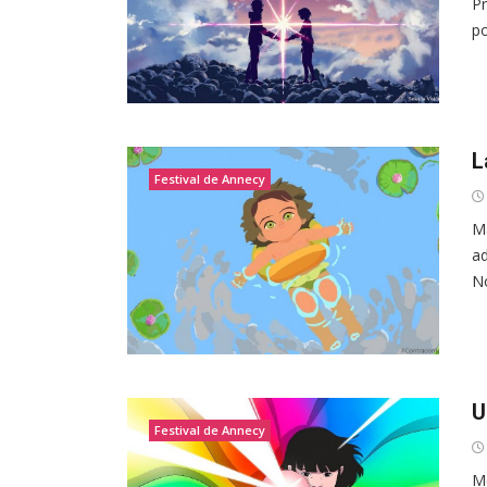
Pr
po
L
Festival de Annecy
Ma
ad
No
U
Festival de Annecy
Me