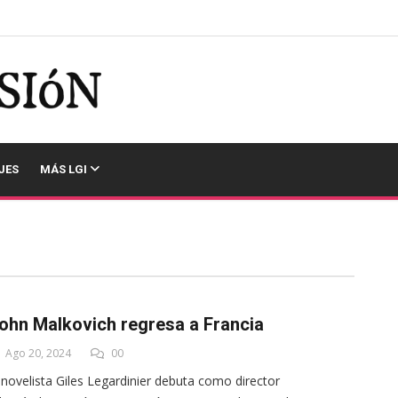
JES
MÁS LGI
ohn Malkovich regresa a Francia
Ago 20, 2024
00
 novelista Giles Legardinier debuta como director