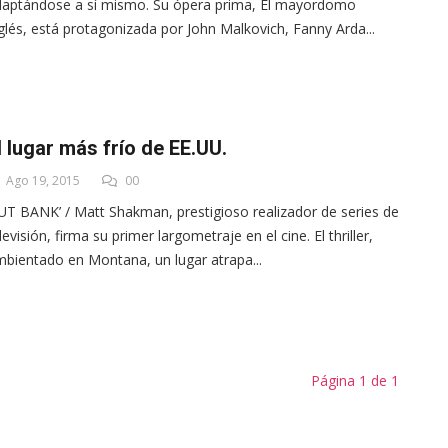
aptándose a sí mismo. Su ópera prima, El mayordomo
glés, está protagonizada por John Malkovich, Fanny Arda...
l lugar más frío de EE.UU.
Ago 19, 2015
00
UT BANK’ / Matt Shakman, prestigioso realizador de series de
levisión, firma su primer largometraje en el cine. El thriller,
bientado en Montana, un lugar atrapa...
Página 1 de 1