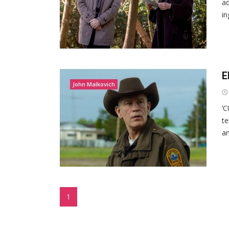
ad
in
E
John Malkovich
‘C
te
am
1