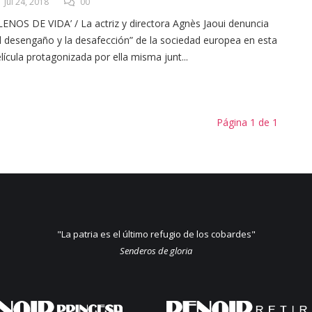
Jul 24, 2018
00
LENOS DE VIDA’ / La actriz y directora Agnès Jaoui denuncia
l desengaño y la desafección” de la sociedad europea en esta
lícula protagonizada por ella misma junt...
Página 1 de 1
"La patria es el último refugio de los cobardes"
Senderos de gloria