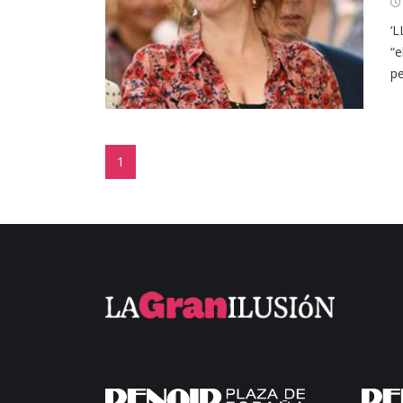
‘L
“e
pe
1