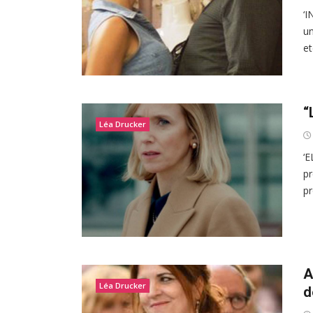
‘I
un
et
“
Léa Drucker
‘E
pr
pr
A
Léa Drucker
d