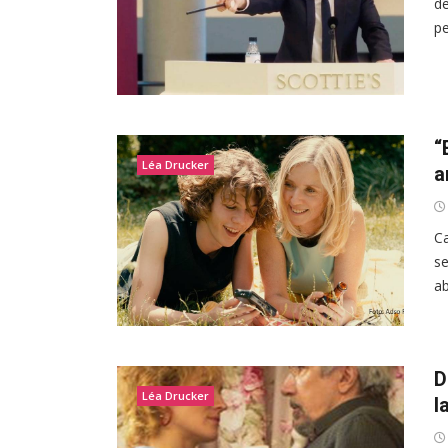
de
pe
“
Léa Drucker
a
Ca
se
ab
D
Léa Drucker
l