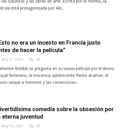
 las subastas y las obras de arte. Escrita por él mismo, la
lícula está protagonizada por Ale...
Esto no era un incesto en Francia justo
ntes de hacer la película”
May 21, 2024
00
therine Breillat se pregunta en su nueva película por el deseo
xual femenino, la inocencia adolescente frente al amor, el
uso sexual a menores y las convicciones...
ivertidísima comedia sobre la obsesión por
a eterna juventud
May 15, 2023
00