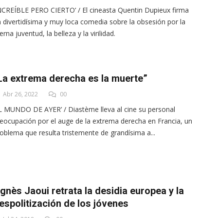
NCREÍBLE PERO CIERTO’ / El cineasta Quentin Dupieux firma
 divertidísima y muy loca comedia sobre la obsesión por la
erna juventud, la belleza y la virilidad.
La extrema derecha es la muerte”
Abr 26, 2022
00
L MUNDO DE AYER’ / Diastème lleva al cine su personal
eocupación por el auge de la extrema derecha en Francia, un
oblema que resulta tristemente de grandísima a...
gnès Jaoui retrata la desidia europea y la
espolitización de los jóvenes