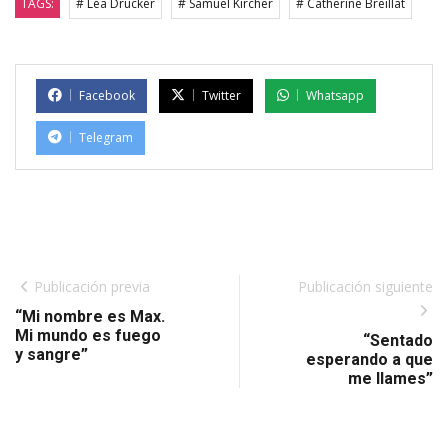
TAGS:
# Léa Drucker
# Samuel Kircher
# Catherine Breillat
Facebook
Twitter
Whatsapp
Telegram
Publicación previa
Publicación siguiente
“Mi nombre es Max.
Mi mundo es fuego
“Sentado
y sangre”
esperando a que
me llames”