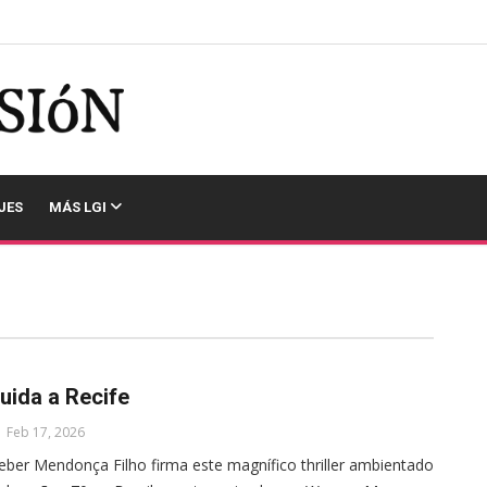
JES
MÁS LGI
uida a Recife
Feb 17, 2026
eber Mendonça Filho firma este magnífico thriller ambientado