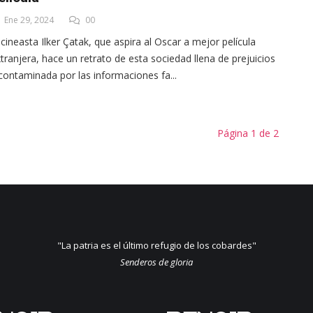
Ene 29, 2024
00
 cineasta Ilker Çatak, que aspira al Oscar a mejor película
tranjera, hace un retrato de esta sociedad llena de prejuicios
contaminada por las informaciones fa...
Página 1 de 2
"La patria es el último refugio de los cobardes"
Senderos de gloria