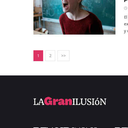
El
ex
y 
1
2
>>