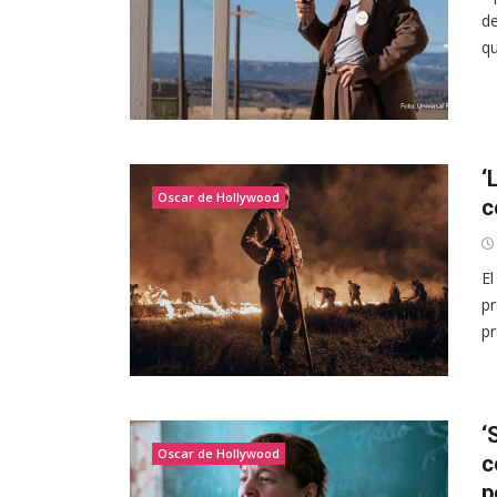
de
qu
‘
Oscar de Hollywood
c
El
pr
pr
‘
Oscar de Hollywood
c
p