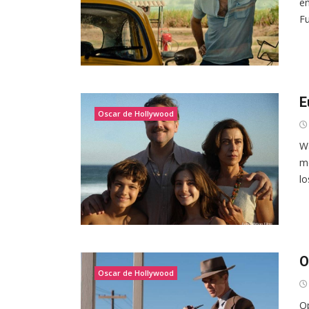
en
Fu
E
Oscar de Hollywood
Wa
me
lo
O
Oscar de Hollywood
Op