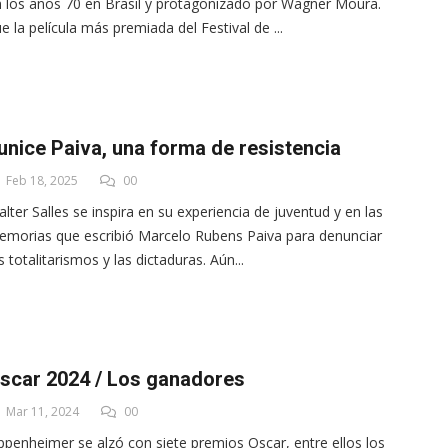
 los años 70 en Brasil y protagonizado por Wagner Moura.
e la película más premiada del Festival de ...
unice Paiva, una forma de resistencia
Feb 18, 2025
00
lter Salles se inspira en su experiencia de juventud y en las
morias que escribió Marcelo Rubens Paiva para denunciar
s totalitarismos y las dictaduras. Aún...
scar 2024 / Los ganadores
Mar 11, 2024
00
penheimer se alzó con siete premios Oscar, entre ellos los