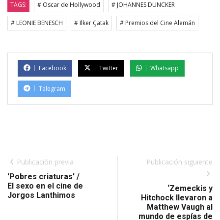
TAGS:
# Oscar de Hollywood
# JOHANNES DUNCKER
# LEONIE BENESCH
# Ilker Çatak
# Premios del Cine Alemán
Facebook
Twitter
Whatsapp
Telegram
Publicación previa
Publicación siguiente
'Pobres criaturas' /
El sexo en el cine de
‘Zemeckis y
Jorgos Lanthimos
Hitchock llevaron a
Matthew Vaugh al
mundo de espías de