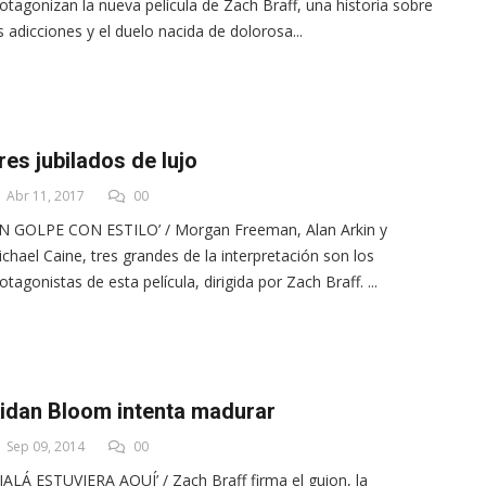
otagonizan la nueva película de Zach Braff, una historia sobre
s adicciones y el duelo nacida de dolorosa...
res jubilados de lujo
Abr 11, 2017
00
N GOLPE CON ESTILO’ / Morgan Freeman, Alan Arkin y
chael Caine, tres grandes de la interpretación son los
otagonistas de esta película, dirigida por Zach Braff. ...
idan Bloom intenta madurar
Sep 09, 2014
00
JALÁ ESTUVIERA AQUÍ’ / Zach Braff firma el guion, la