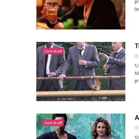
pr
la
T
Zach Braff
‘U
Mi
pr
A
Zach Braff
‘O