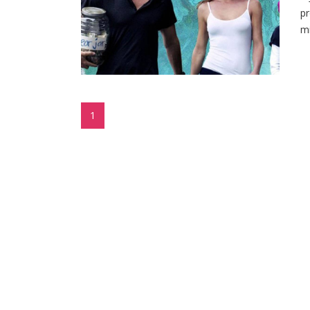
pr
mi
1