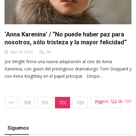
‘Anna Karenina’ / “No puede haber paz para
nosotros, sólo tristeza y la mayor felicidad”
Mar 13, 2013
00
Joe Wright firma una nueva adaptación al cine de Anna
Karenina, con guion del prestigioso dramaturgo Tom Stoppard y
con Keira Knightley en el papel principal. Despo...
Página 722 de 737
<<
720
721
722
723
724
>>
Síguenos