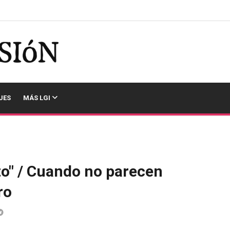
JES
MÁS LGI
to" / Cuando no parecen
ro