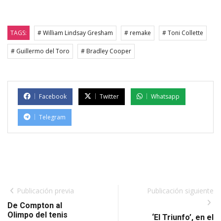
TAGS:
# William Lindsay Gresham
# remake
# Toni Collette
# Guillermo del Toro
# Bradley Cooper
Facebook
Twitter
Whatsapp
Telegram
Publicación previa
Publicación siguiente
De Compton al
Olimpo del tenis
‘El Triunfo’, en el