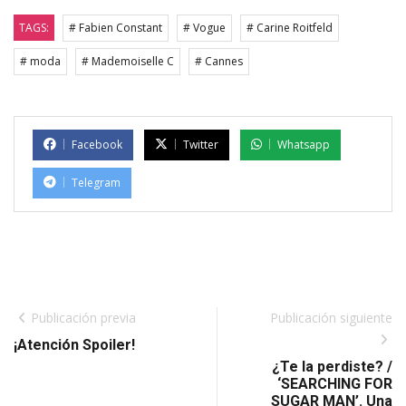
TAGS:
# Fabien Constant
# Vogue
# Carine Roitfeld
# moda
# Mademoiselle C
# Cannes
Facebook
Twitter
Whatsapp
Telegram
Publicación previa
Publicación siguiente
¡Atención Spoiler!
¿Te la perdiste? /
‘SEARCHING FOR
SUGAR MAN’. Una