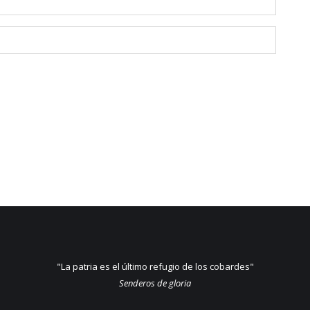
"La patria es el último refugio de los cobardes"
Senderos de gloria