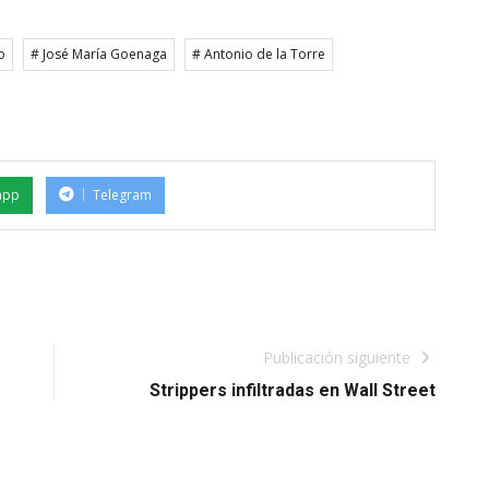
o
# José María Goenaga
# Antonio de la Torre
app
Telegram
Publicación siguiente
Strippers infiltradas en Wall Street