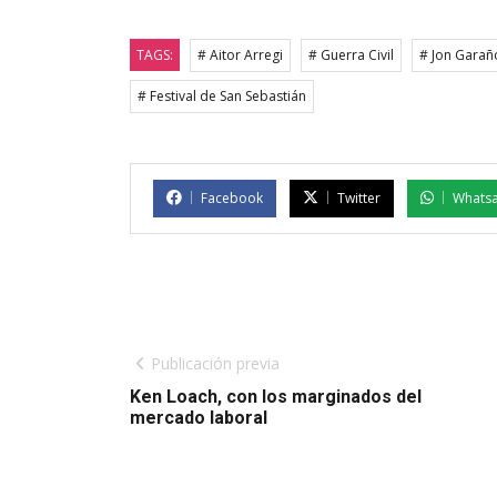
TAGS:
# Aitor Arregi
# Guerra Civil
# Jon Garañ
# Festival de San Sebastián
Facebook
Twitter
Whats
Publicación previa
Ken Loach, con los marginados del
mercado laboral