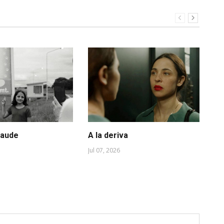
raude
A la deriva
La
Jul 07, 2026
May