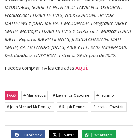
McDONAGH, SOBRE LA NOVELA DE LAWRENCE OSBORNE.
Producción: ELIZABETH EVES, NICK GORDON, TREVOR
MATTHEWS Y JOHN MICHAEL McDONAGH. Fotografía: LARRY
SMITH. Montaje: ELIZABETH EVES Y CHRIS GILL. Música: LORNE
BALFE. Reparto: RALPH FIENNES, JESSICA CHASTAIN, MATT
SMITH, CALEB LANDRY JONES, ABBEY LEE, SAÏD TAGHMAOUI.
Distribuidora: UNIVERSAL. Estreno: 29 de julio de 2022.
Puedes comprar YA las entradas
AQUÍ.
TAGS:
# Marruecos
# Lawrence Osborne
# racismo
# John Michael McDonagh
# Ralph Fiennes
# Jessica Chastain
Facebook
Twitter
Whatsapp