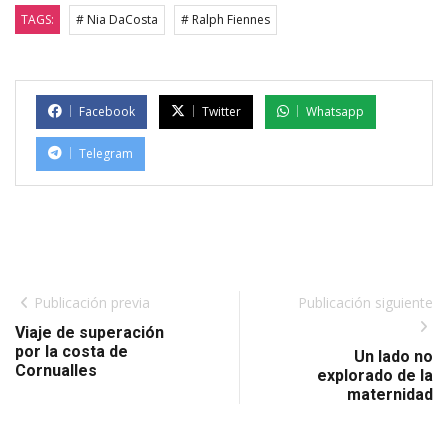
TAGS:
# Nia DaCosta
# Ralph Fiennes
Facebook
Twitter
Whatsapp
Telegram
Publicación previa
Publicación siguiente
Viaje de superación
por la costa de
Un lado no
Cornualles
explorado de la
maternidad