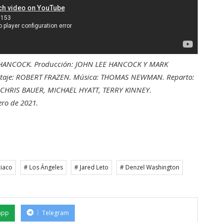
E HANCOCK. Producción: JOHN LEE HANCOCK Y MARK
aje: ROBERT FRAZEN. Música: THOMAS NEWMAN. Reparto:
CHRIS BAUER, MICHAEL HYATT, TERRY KINNEY.
ero de 2021.
ciaco
# Los Ángeles
# Jared Leto
# Denzel Washington
app
Telegram