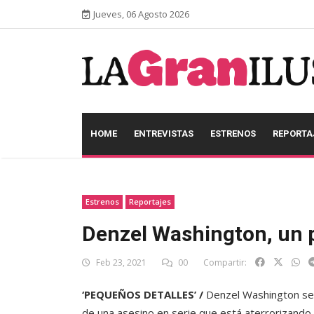
Jueves, 06 Agosto 2026
HOME
ENTREVISTAS
ESTRENOS
REPORTA
Estrenos
Reportajes
Denzel Washington, un p
Feb 23, 2021
00
Compartir:
‘PEQUEÑOS DETALLES’ /
Denzel Washington se m
de una asesino en serie que está aterrorizando 