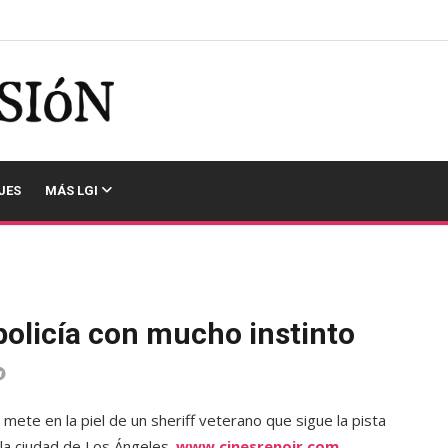
JES
MÁS LGI
olicía con mucho instinto
ete en la piel de un sheriff veterano que sigue la pista
la ciudad de Los Ángeles.
www.cinesrenoir.com