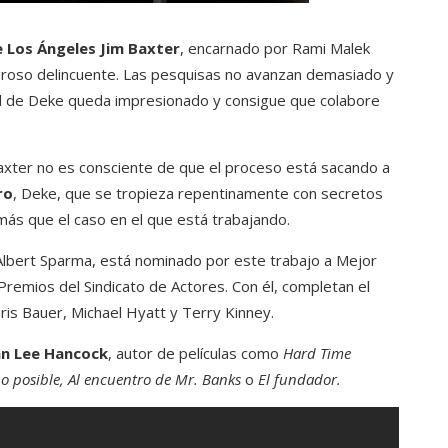
e Los Ángeles Jim Baxter
, encarnado por Rami Malek
igroso delincuente. Las pesquisas no avanzan demasiado y
ial de Deke queda impresionado y consigue que colabore
 Baxter no es consciente de que el proceso está sacando a
ro
, Deke, que se tropieza repentinamente con secretos
más que el caso en el que está trabajando.
lbert Sparma, está nominado por este trabajo a Mejor
Premios del Sindicato de Actores. Con él, completan el
Chris Bauer, Michael Hyatt y Terry Kinney.
hn Lee Hancock
, autor de películas como
Hard Time
o posible, Al encuentro de Mr. Banks
o
El fundador.