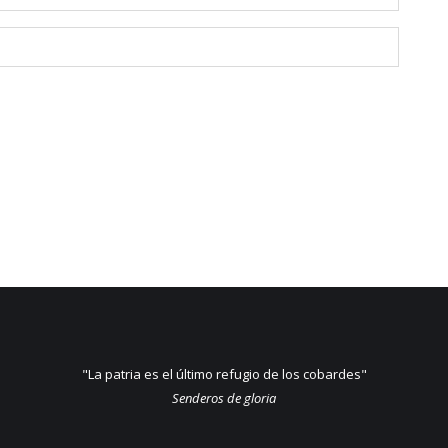
"La patria es el último refugio de los cobardes"
Senderos de gloria