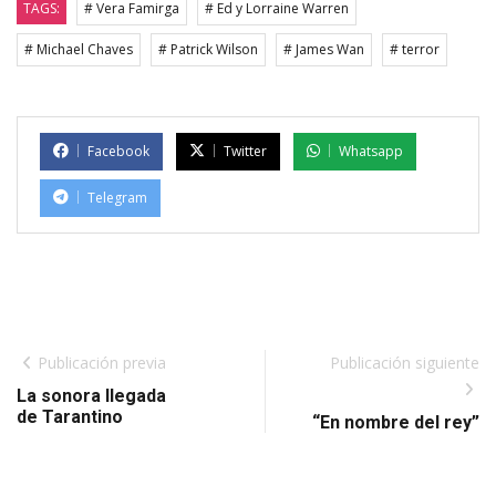
TAGS:
# Vera Famirga
# Ed y Lorraine Warren
# Michael Chaves
# Patrick Wilson
# James Wan
# terror
Facebook
Twitter
Whatsapp
Telegram
Publicación previa
Publicación siguiente
La sonora llegada
de Tarantino
“En nombre del rey”