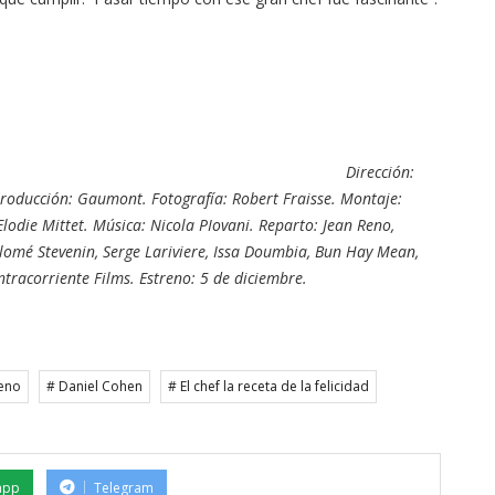
Dirección:
Producción: Gaumont. Fotografía: Robert Fraisse. Montaje:
Elodie Mittet. Música: Nicola PIovani. Reparto: Jean Reno,
alomé Stevenin, Serge Lariviere, Issa Doumbia, Bun Hay Mean,
ntracorriente Films. Estreno: 5 de diciembre.
Reno
# Daniel Cohen
# El chef la receta de la felicidad
app
Telegram