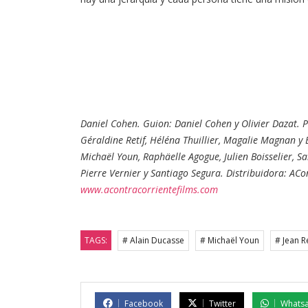
Daniel Cohen. Guion: Daniel Cohen y Olivier Dazat. 
Géraldine Retif, Héléna Thuillier, Magalie Magnan y 
Michaël Youn, Raphäelle Agogue, Julien Boisselier, S
Pierre Vernier y Santiago Segura. Distribuidora: ACo
www.acontracorrientefilms.com
TAGS:
# Alain Ducasse
# Michaël Youn
# Jean 
Facebook
Twitter
Whats