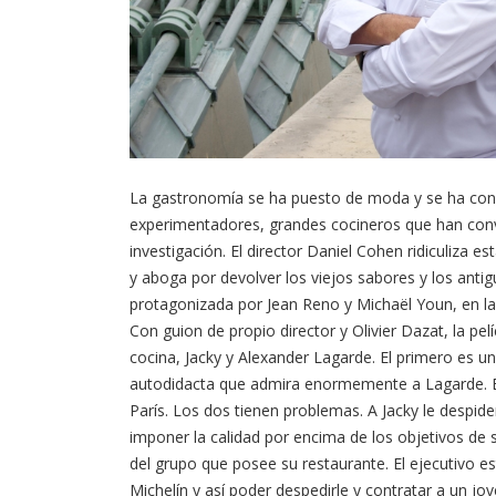
La gastronomía se ha puesto de moda y se ha conve
experimentadores, grandes cocineros que han conve
investigación. El director Daniel Cohen ridiculiza e
y aboga por devolver los viejos sabores y los anti
protagonizada por Jean Reno y Michaël Youn, en la 
Con guion de propio director y Olivier Dazat, la pel
cocina, Jacky y Alexander Lagarde. El primero es 
autodidacta que admira enormemente a Lagarde. Ést
París. Los dos tienen problemas. A Jacky le despid
imponer la calidad por encima de los objetivos de 
del grupo que posee su restaurante. El ejecutivo es
Michelín y así poder despedirle y contratar a un j