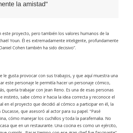
ente la amistad"
en este proyecto, pero también los valores humanos de la
Michaël Youn. Él es extremadamente inteligente, profundamente
 Daniel Cohen también ha sido decisivo”.
e le gusta provocar con sus trabajos, y que aquí muestra una
tar este personaje le permitía hacer un personaje cómico,
más, quería trabajar con Jean Reno. Es una de esas personas
e instinto, sabe cómo ir hacia la idea correcta y reconoce el
l en el proyecto que decidió al cómico a participar en él, la
in Ducasse, que asesoró al actor para su papel. “Pasé
ina, cómo manejar los cuchillos y toda la parafernalia. No
casa que en un restaurante. Una cocina es como un ejército,
que cumplir. Pasar tiempo con ese gran chef fue fascinante”.