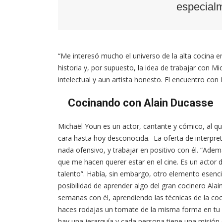
especialm
“Me interesó mucho el universo de la alta cocina 
historia y, por supuesto, la idea de trabajar con 
intelectual y aun artista honesto. El encuentro con
Cocinando con Alain Ducasse
Michaël Youn es un actor, cantante y cómico, al qu
cara hasta hoy desconocida. La oferta de interpre
nada ofensivo, y trabajar en positivo con él. “Ade
que me hacen querer estar en el cine. Es un actor d
talento”. Había, sin embargo, otro elemento esencia
posibilidad de aprender algo del gran cocinero Ala
semanas con él, aprendiendo las técnicas de la coc
haces rodajas un tomate de la misma forma en tu 
hay una jerarquía y cada persona tiene una misión 