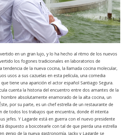
rtido en un gran lujo, y lo ha hecho al ritmo de los nuevos
rtido los fogones tradicionales en laboratorios de
sta tendencia de la nueva cocina, la llamada cocina molecular,
guos usos a sus cazuelas en esta película, una comedia
que tiene una aparición el actor español Santiago Segura.
ícula cuenta la historia del encuentro entre dos amantes de la
un hombre absolutamente enamorado de la alta cocina, un
e, por su parte, es un chef estrella de un restaurante de
en de todos los trabajos que encuentra, donde él intenta
sus jefes. Y Lagarde está en guerra con el nuevo presidente
tá dispuesto a boicotearle con tal de que pierda una estrella
oven genio de la nueva gastronomía. Jacky y Lagarde se