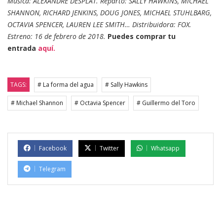
Música: ALEXANDRE DESPLAT. Reparto: SALLY HAWKINS, MICHAEL
SHANNON, RICHARD JENKINS, DOUG JONES, MICHAEL STUHLBARG,
OCTAVIA SPENCER, LAUREN LEE SMITH… Distribuidora: FOX.
Estreno: 16 de febrero de 2018.
Puedes comprar tu
entrada
aquí.
TAGS:
# La forma del agua
# Sally Hawkins
# Michael Shannon
# Octavia Spencer
# Guillermo del Toro
Facebook
Twitter
Whatsapp
Telegram