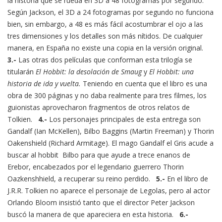
la historia que se rueda en 3D a 48 fotogramas por segundo.
Según Jackson, el 3D a 24 fotogramas por segundo no funciona
bien, sin embargo, a 48 es más fácil acostumbrar el ojo a las
tres dimensiones y los detalles son más nítidos. De cualquier
manera, en España no existe una copia en la versión original.
3.-
Las otras dos películas que conforman esta trilogía se
titularán
El Hobbit: la desolación de Smaug
y
El Hobbit: una
historia de ida y vuelta.
Teniendo en cuenta que el libro es una
obra de 300 páginas y no daba realmente para tres filmes, los
guionistas aprovecharon fragmentos de otros relatos de
Tolkien.
4.-
Los personajes principales de esta entrega son
Gandalf (Ian McKellen), Bilbo Baggins (Martin Freeman) y Thorin
Oakenshield (Richard Armitage). El mago Gandalf el Gris acude a
buscar al hobbit Bilbo para que ayude a trece enanos de
Erebor, encabezados por el legendario guerrero Thorin
Oazkenshhield, a recuperar su reino perdido.
5.-
En el libro de
J.R.R. Tolkien no aparece el personaje de Legolas, pero al actor
Orlando Bloom insistió tanto que el director Peter Jackson
buscó la manera de que apareciera en esta historia.
6.-