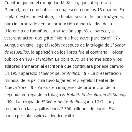
Cuentan que en el rodaje Ian McKellen, que interpreta a
Gandalf, tenía que hablar en una escena con los 13 enanos. En
el plató estos no estaban, se habían sustituidos por imágenes,
para incorporarlos en posproducción dando la idea de la
diferencia de tamaños. La situación superó, al parecer, al
veterano actor, que gritó: “¡No me hice actor para esto!”
7.-
Aunque en cine llega
El Hobbit
después de la trilogía de
El Señor
de los Anillos
, la aparición de los libros fue al contrario. Tolkien
publicó en 1937
El Hobbit
. La obra tuvo un enorme éxito y los
editores animaron al escritor a que continuara por ese camino.
En 1954 apareció
El Señor de los Anillos.
8.-
La presentación
mundial de la película tuvo lugar en el Ziegfeld Theater de
Nueva York.
9.-
Ya existen imágenes de promoción de la
segunda entrega de la trilogía
El Hobbit: la desolación de Smaug.
10.-
La trilogía de
El Señor de los Anillos
ganó 17 Oscar y
recaudó en las taquillas unos 2.300 millones de euros. Esta
nueva película aspira a idéntico éxito.