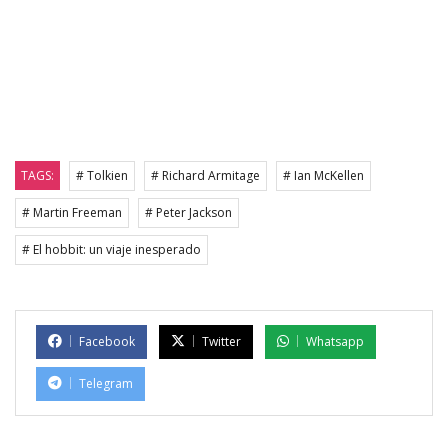
TAGS:
# Tolkien
# Richard Armitage
# Ian McKellen
# Martin Freeman
# Peter Jackson
# El hobbit: un viaje inesperado
Facebook
Twitter
Whatsapp
Telegram