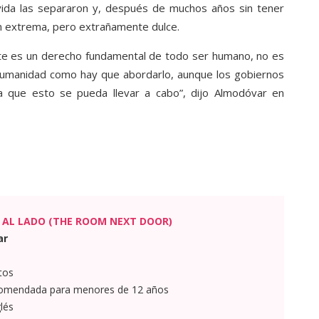
 vida las separaron y, después de muchos años sin tener
ón extrema, pero extrañamente dulce.
te es un derecho fundamental de todo ser humano, no es
 humanidad como hay que abordarlo, aunque los gobiernos
ra que esto se pueda llevar a cabo”, dijo Almodóvar en
 AL LADO (THE ROOM NEXT DOOR)
ar
tos
omendada para menores de 12 años
lés