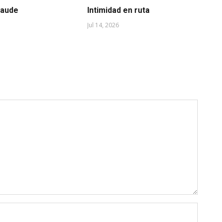
raude
Intimidad en ruta
A 
Jul 14, 2026
Jul