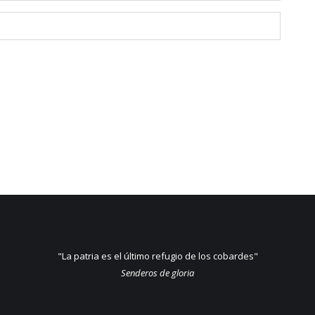
"La patria es el último refugio de los cobardes"
Senderos de gloria