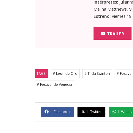
Intérpretes:
Juliann
Melina Matthews, Vi
Estreno:
viernes 18
TRAILER
TAGS:
# León de Oro
# Tilda Swinton
# Festiva
# Festival de Venecia
Facebook
Twitter
Whats