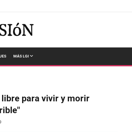
JES
MÁS LGI
ibre para vivir y morir
rible"