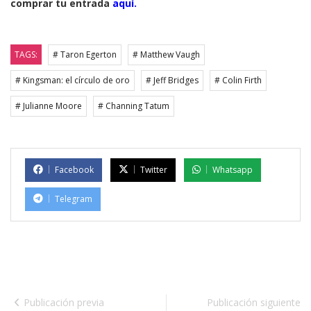
comprar tu entrada
aquí.
TAGS:
# Taron Egerton
# Matthew Vaugh
# Kingsman: el círculo de oro
# Jeff Bridges
# Colin Firth
# Julianne Moore
# Channing Tatum
Facebook
Twitter
Whatsapp
Telegram
Publicación previa
Publicación siguiente