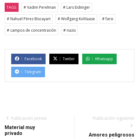
TAGS:
# Vadim Perelman
# Lars Eidiniger
# Nahuel Pérez Biscayart
# Wolfgang Kohlaase
# farsi
# campos de concentración
# nazis
Facebook
Twitter
Whatsapp
Telegram
Publicación previa
Publicación siguiente
Material muy
privado
Amores peligrosos