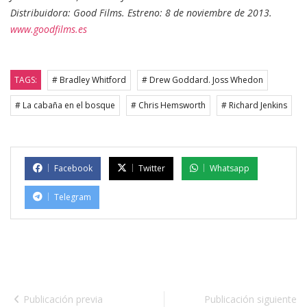
Distribuidora: Good Films. Estreno: 8 de noviembre de 2013.
www.goodfilms.es
TAGS:
# Bradley Whitford
# Drew Goddard. Joss Whedon
# La cabaña en el bosque
# Chris Hemsworth
# Richard Jenkins
Facebook
Twitter
Whatsapp
Telegram
Publicación previa
Publicación siguiente