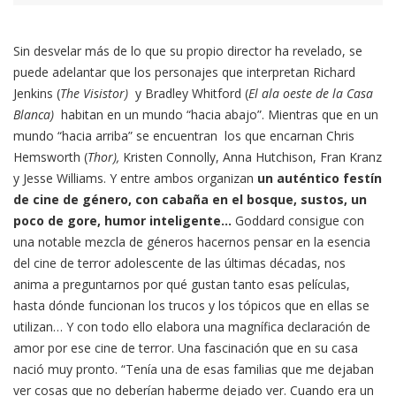
Sin desvelar más de lo que su propio director ha revelado, se
puede adelantar que los personajes que interpretan Richard
Jenkins (
The Visistor)
y Bradley Whitford (
El ala oeste de la Casa
Blanca)
habitan en un mundo “hacia abajo”. Mientras que en un
mundo “hacia arriba” se encuentran los que encarnan Chris
Hemsworth (
Thor),
Kristen Connolly, Anna Hutchison, Fran Kranz
y Jesse Williams. Y entre ambos organizan
un auténtico festín
de cine de género, con cabaña en el bosque, sustos, un
poco de gore, humor inteligente…
Goddard consigue con
una notable mezcla de géneros hacernos pensar en la esencia
del cine de terror adolescente de las últimas décadas, nos
anima a preguntarnos por qué gustan tanto esas películas,
hasta dónde funcionan los trucos y los tópicos que en ellas se
utilizan… Y con todo ello elabora una magnífica declaración de
amor por ese cine de terror. Una fascinación que en su casa
nació muy pronto. “Tenía una de esas familias que me dejaban
ver cosas que no deberían haberme dejado ver. Cuando era un