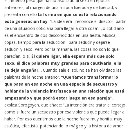
el inmenso peso que ha ido asociado al sexo en épocas
anteriores, al margen de una mirada liberada y de libertad, y
presenta con ello
la forma en que se está relacionando
esta generación hoy
. “La idea era –reconoce el director- partir
de una situación cotidiana para llegar a otra cosa”. Lo cotidiano
es el encuentro de dos desconocidos en una fiesta. Música,
copas, tiempo para la seducción –para seducir y dejarse
seducir- y sexo. Pero por la mañana, las cosas no son lo que
parecían, o sí.
Él quiere ligar, ella espera más que solo
sexo, él dice palabras muy grandes para cautivarla, ella
se deja engañar…
Cuando sale el sol, no se han olvidado las
palabras de la noche anterior.
“Queríamos transformar lo
que pasa en esa noche en una especie de secuestro y
hablar de la violencia intrínseca en una relación que está
empezando y que podrá estar luego en esa pareja”
,
explica Sorogoyen, que añade: “La intención era tratar el cortejo
como si fuera un secuestro por esa violencia que puede llegar a
haber. Por eso queríamos que la noche fuera muy bonita, muy
estética, efectista, potenciando lo mágico y la historia de amor