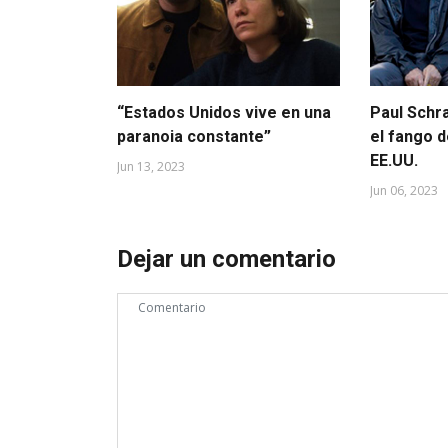
“Estados Unidos vive en una
Paul Schr
paranoia constante”
el fango 
EE.UU.
Jun 13, 2023
Jun 06, 2023
Dejar un comentario