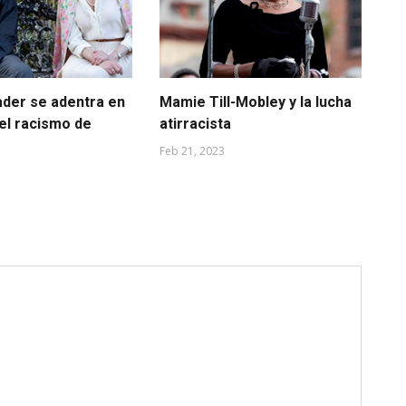
ader se adentra en
Mamie Till-Mobley y la lucha
La
del racismo de
atirracista
de
Feb 21, 2023
Sep