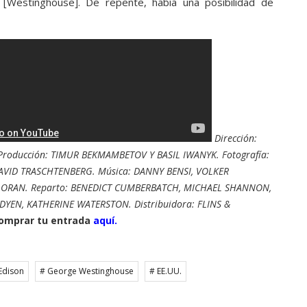
 [Westinghouse]. De repente, había una posibilidad de
Dirección:
roducción: TIMUR BEKMAMBETOV Y BASIL IWANYK. Fotografía:
VID TRASCHTENBERG. Música: DANNY BENSI, VOLKER
LORAN. Reparto: BENEDICT CUMBERBATCH, MICHAEL SHANNON,
N, KATHERINE WATERSTON. Distribuidora: FLINS &
omprar tu entrada
aquí.
Edison
# George Westinghouse
# EE.UU.