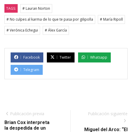
TAGS:
# Lauran Norton
# No culpes al karma de lo que te pasa por gilipolla
# María Ripoll
# Verónica Echegui
# Álex García
Facebook
Twitter
Whatsapp
Telegram
Publicación previa
Publicación siguiente
Brian Cox interpreta
la despedida de un
Miguel del Arco: “El