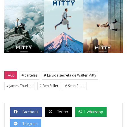
TAGS:
# carteles
# La vida secreta de Walter Mitty
# James Thurber
# Ben Stiller
# Sean Penn
Facebook
Twitter
Whatsapp
Telegram