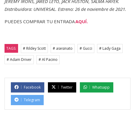
JEREMY IRONS, JARED LETO, JACK HUSTON, SALMA HAYEK.
Distribuidora: UNIVERSAL. Estreno: 26 de noviembre de 2021.
PUEDES COMPRAR TU ENTRADA
AQUÍ.
TAGS:
# Rildey Scott
# asesinato
# Gucci
# Lady Gaga
# Adam Driver
# Al Pacino
Facebook
Twitter
Whatsapp
Telegram