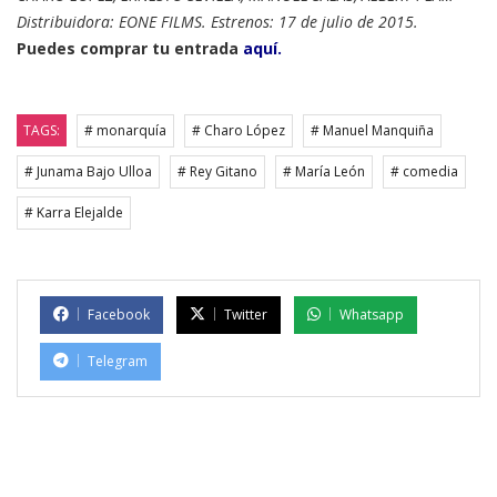
Distribuidora: EONE FILMS. Estrenos: 17 de julio de 2015.
Puedes comprar tu entrada
aquí
.
TAGS:
# monarquía
# Charo López
# Manuel Manquiña
# Junama Bajo Ulloa
# Rey Gitano
# María León
# comedia
# Karra Elejalde
Facebook
Twitter
Whatsapp
Telegram