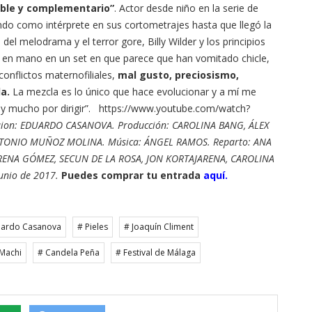
ible y complementario”
. Actor desde niño en la serie de
nando como intérprete en sus cortometrajes hasta que llegó la
el melodrama y el terror gore, Billy Wilder y los principios
 en mano en un set en que parece que han vomitado chicle,
onflictos maternofiliales,
mal gusto, preciosismo,
a.
La mezcla es lo único que hace evolucionar y a mí me
y mucho por dirigir”. https://www.youtube.com/watch?
ion: EDUARDO CASANOVA. Producción: CAROLINA BANG, ÁLEX
 ANTONIO MUÑOZ MOLINA. Música: ÁNGEL RAMOS. Reparto: ANA
ENA GÓMEZ, SECUN DE LA ROSA, JON KORTAJARENA, CAROLINA
unio de 2017.
Puedes comprar tu entrada
aquí.
uardo Casanova
# Pieles
# Joaquín Climent
Machi
# Candela Peña
# Festival de Málaga