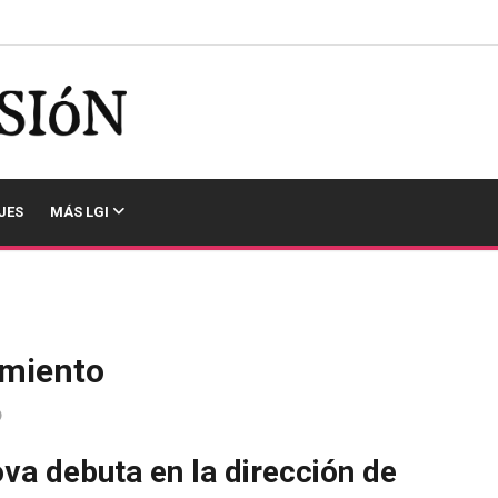
JES
MÁS LGI
imiento
a debuta en la dirección de