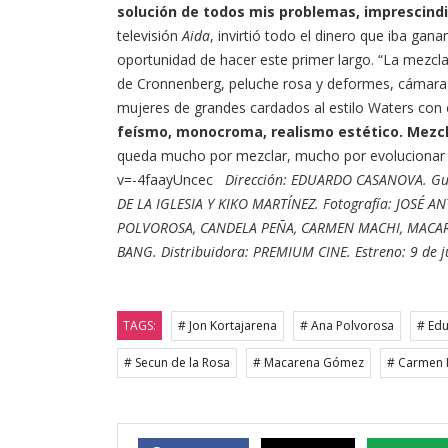
solución de todos mis problemas, imprescind
televisión
Aida
, invirtió todo el dinero que iba ga
oportunidad de hacer este primer largo. “La mezcla d
de Cronnenberg, peluche rosa y deformes, cámara
mujeres de grandes cardados al estilo Waters con c
feísmo, monocroma, realismo estético. Mezcl
queda mucho por mezclar, mucho por evolucionar 
v=-4faayUncec
Dirección: EDUARDO CASANOVA. Gu
DE LA IGLESIA Y KIKO MARTÍNEZ. Fotografía: JOSÉ
POLVOROSA, CANDELA PEÑA, CARMEN MACHI, MACAR
BANG. Distribuidora: PREMIUM CINE. Estreno: 9 de j
TAGS:
# Jon Kortajarena
# Ana Polvorosa
# Ed
# Secun de la Rosa
# Macarena Gómez
# Carmen 