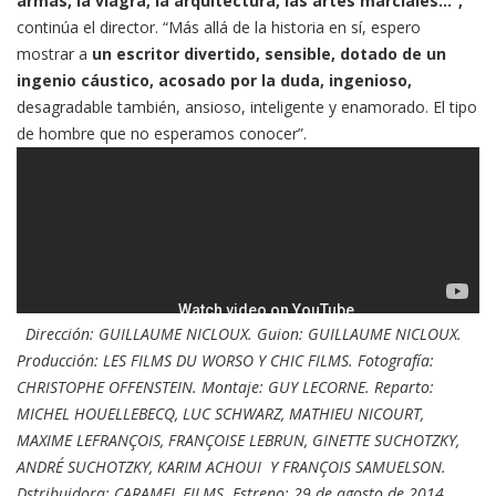
armas, la viagra, la arquitectura, las artes marciales...”,
continúa el director. “Más allá de la historia en sí, espero
mostrar a
un escritor divertido, sensible, dotado de un
ingenio cáustico, acosado por la duda, ingenioso,
desagradable también, ansioso, inteligente y enamorado. El tipo
de hombre que no esperamos conocer”.
Dirección: GUILLAUME NICLOUX. Guion: GUILLAUME NICLOUX.
Producción: LES FILMS DU WORSO Y CHIC FILMS. Fotografía:
CHRISTOPHE OFFENSTEIN. Montaje: GUY LECORNE. Reparto:
MICHEL HOUELLEBECQ, LUC SCHWARZ, MATHIEU NICOURT,
MAXIME LEFRANÇOIS, FRANÇOISE LEBRUN, GINETTE SUCHOTZKY,
ANDRÉ SUCHOTZKY, KARIM ACHOUI Y FRANÇOIS SAMUELSON.
Dstribuidora: CARAMEL FILMS. Estreno: 29 de agosto de 2014.