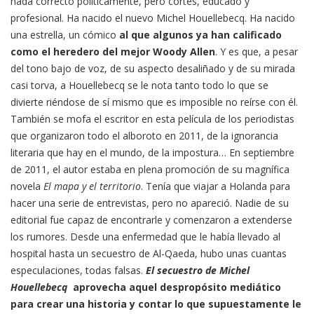
nada correcto políticamente, pero cortés, educado y
profesional. Ha nacido el nuevo Michel Houellebecq. Ha nacido
una estrella, un cómico
al que algunos ya han calificado
como el heredero del mejor Woody Allen
. Y es que, a pesar
del tono bajo de voz, de su aspecto desaliñado y de su mirada
casi torva, a Houellebecq se le nota tanto todo lo que se
divierte riéndose de sí mismo que es imposible no reírse con él.
También se mofa el escritor en esta película de los periodistas
que organizaron todo el alboroto en 2011, de la ignorancia
literaria que hay en el mundo, de la impostura… En septiembre
de 2011, el autor estaba en plena promoción de su magnífica
novela
El mapa y el territorio
. Tenía que viajar a Holanda para
hacer una serie de entrevistas, pero no apareció. Nadie de su
editorial fue capaz de encontrarle y comenzaron a extenderse
los rumores. Desde una enfermedad que le había llevado al
hospital hasta un secuestro de Al-Qaeda, hubo unas cuantas
especulaciones, todas falsas.
El secuestro de Michel
Houellebecq
aprovecha aquel despropósito mediático
para crear una historia y contar lo que supuestamente le