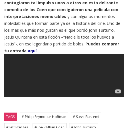
contagiaron tal impulso unos a otros en esta delirante
comedia de los Coen que consiguieron una película con
interpretaciones memorables
y con algunos momentos
inolvidables que forman parte ya de la historia del cine. Uno de
los más que más nos gustan es el que bordó John Turturro,
Jesús Quintana en esta ficción –“Nadie le toca los huevos a
Jesús”-, en ese legendario partido de bolos.
Puedes comprar
tu entrada
aquí.
TAGS:
# Philip Seymoour Hoffman
# Steve Buscemi
# Jeff Bridges
# Joe y Ethan Coen
# John Turturro