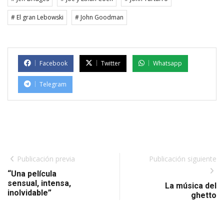
# El gran Lebowski
# John Goodman
Facebook
Twitter
Whatsapp
Telegram
Publicación previa
Publicación siguiente
“Una película
sensual, intensa,
La música del
inolvidable”
ghetto