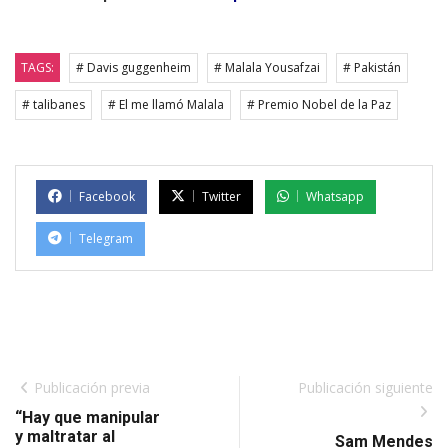
TAGS:
# Davis guggenheim
# Malala Yousafzai
# Pakistán
# talibanes
# El me llamó Malala
# Premio Nobel de la Paz
Facebook
Twitter
Whatsapp
Telegram
Publicación previa
Publicación siguiente
“Hay que manipular
y maltratar al
Sam Mendes