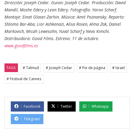
Dirección: Joseph Cedar. Guion: Joseph Cedar. Producción: David
Mandil, Moshe Edery y Leon Edery. Fotografía: Yaron Scharf.
Montaje: Einat Glaser-Zarhin. Música: Amit Poznansky. Reparto:
Shlomo Bar-Aba, Lior Ashkenazi, Alisa Rosen, Alma Zak, Daniel
Markovich, Micah Lewesohn, Yuval Scharf y Nevo Kimchi.
Distribuidora: Good Films. Estreno: 11 de octubre.
www.goodfilms.es
TAGS:
# Talmud
# Joseph Cedar
# Pie de página
# Israel
# Festival de Cannes
Facebook
Twitter
Whatsapp
Telegram