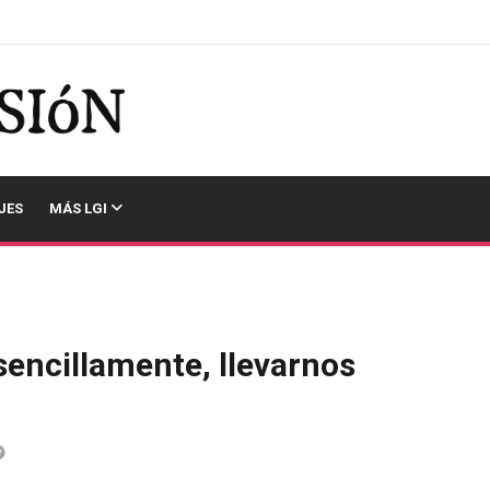
JES
MÁS LGI
encillamente, llevarnos