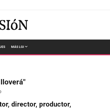
JES
MÁS LGI
 lloverá"
or, director, productor,