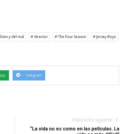
 bien y del mal
# director
# The Four Season
# Jersey Boys
app
Telegram
Publicación siguiente
“La vida no es como en las películas. La