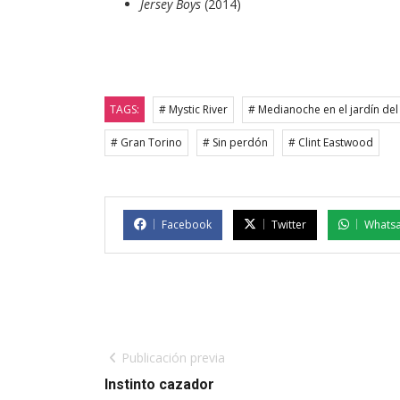
Jersey Boys
(2014)
TAGS:
# Mystic River
# Medianoche en el jardín del
# Gran Torino
# Sin perdón
# Clint Eastwood
Facebook
Twitter
Whats
Publicación previa
Instinto cazador