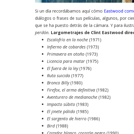
Si un día recordábamos aquí cómo
Eastwood como
diálogos o frases de sus películas, algunos, por ci
que se ha puesto detrás de la cámara. Y para ilus
perdón.
Largometrajes de Clint Eastwood dire
Escalofrío en la noche
(1971)
Infierno de cobardes
(1973)
Primavera en otoño
(1973)
Licencia para matar
(1975)
El fuera de la ley
(1976)
Ruta suicida
(1977)
Bronco Billy
(1980)
Firefox, el arma definitiva
(1982)
Aventurero de medianoche
(1982)
Impacto súbito
(1983)
El jinete pálido
(1985)
El sargento de hierro
(1986)
Bird
(1988)
Cazador blanco, corazón negro
(1990)