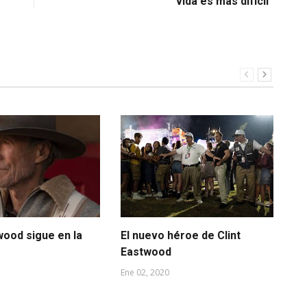
vida es más difícil”
wood sigue en la
El nuevo héroe de Clint
Cl
Eastwood
tr
Ene 02, 2020
Mar