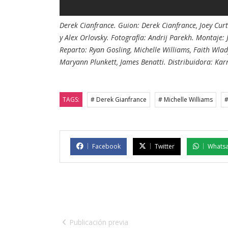
Derek Cianfrance. Guion: Derek Cianfrance, Joey Curt
y Alex Orlovsky. Fotografía: Andrij Parekh. Montaje:
Reparto: Ryan Gosling, Michelle Williams, Faith Wla
Maryann Plunkett, James Benatti. Distribuidora: Ka
TAGS:
# Derek Gianfrance
# Michelle Williams
#
Facebook
Twitter
Whats
Publicación previa