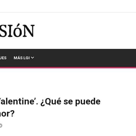
JES
MÁS LGI
Valentine’. ¿Qué se puede
mor?