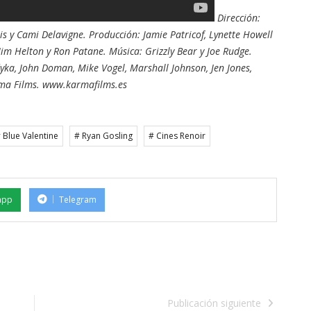
Dirección:
is y Cami Delavigne. Producción: Jamie Patricof, Lynette Howell
 Jim Helton y Ron Patane. Música: Grizzly Bear y Joe Rudge.
dyka, John Doman, Mike Vogel, Marshall Johnson, Jen Jones,
rma Films. www.karmafilms.es
 Blue Valentine
# Ryan Gosling
# Cines Renoir
app
Telegram
Publicación siguiente