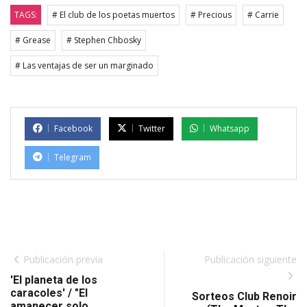
TAGS:
# El club de los poetas muertos
# Precious
# Carrie
# Grease
# Stephen Chbosky
# Las ventajas de ser un marginado
Facebook
Twitter
Whatsapp
Telegram
Publicación previa
Publicación siguiente
'El planeta de los
caracoles' / "El
Sorteos Club Renoir
amanecer solo